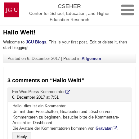
Skip
Johannes
CSEHER
to
Gutenberg
Center for School, Education, and Higher
content
University
Education Research
Mainz
Hallo Welt!
Welcome to
JGU Blogs
. This is your first post. Edit or delete it, then
start blogging!
Posted on
6. December 2017
|
Posted in
Allgemein
3 comments on “
Hallo Welt!
”
Ein WordPress-Kommentator
6. December 2017 at 7:51
Hallo, dies ist ein Kommentar.
Um mit dem Freischalten, Bearbeiten und Löschen von
Kommentaren zu beginnen, besuche bitte die Kommentare-
Ansicht im Dashboard.
Die Avatare der Kommentatoren kommen von
Gravatar
.
Reply